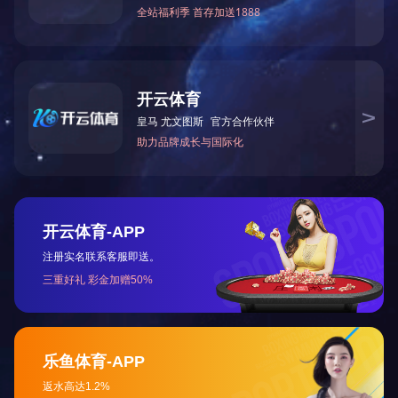
在线留言
联 系 人
联系电话